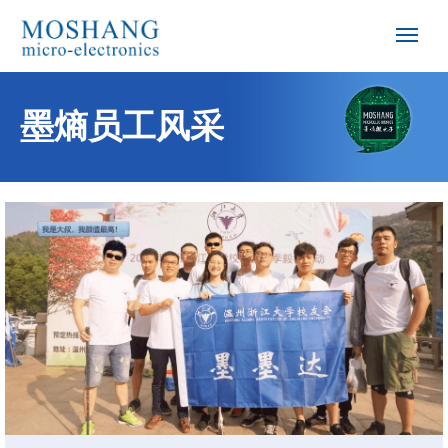
墨熵员工风采