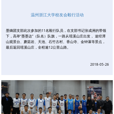
温州浙江大学校友会毅行活动
墨熵团支部此次参加的11名毅行队员，在支部书记张成洲的带领
下，高举“墨墨达”（队名）队旗，一路从瑶溪山庄出发， 途经潭
山观景台、蘑菇岩、天池、石竹古村、香山寺、金钟瀑等景点，
最后返回瑶溪山庄，全程逾12公里山路。
2018-05-26